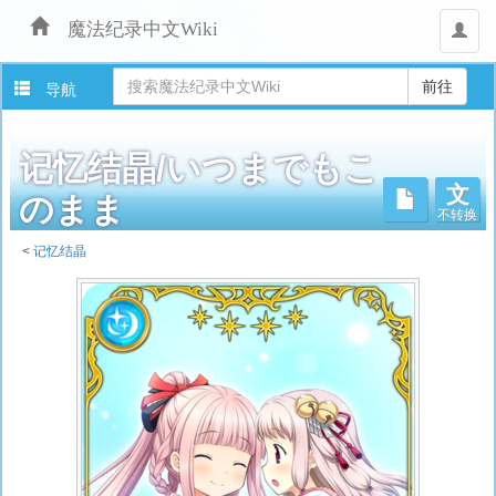
魔法纪录中文Wiki
用
户
导航
记忆结晶/いつまでもこ
文
不转换
のまま
<
记忆结晶
跳
转
至：
导
航
、
搜
索