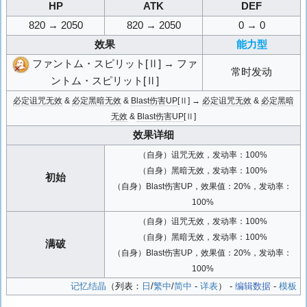
HP
ATK
DEF
820 → 2050
820 → 2050
0 → 0
效果
能力型
ファントム・スピリット[Ⅱ] → ファ
常时发动
ントム・スピリット[Ⅱ]
必定诅咒无效
&
必定黑暗无效
&
Blast伤害UP
[Ⅱ] →
必定诅咒无效
&
必定黑暗
无效
&
Blast伤害UP
[Ⅱ]
效果详细
（自身）诅咒无效，发动率：100%
（自身）黑暗无效，发动率：100%
初始
（自身）Blast伤害UP，效果值：20%，发动率：
100%
（自身）诅咒无效，发动率：100%
（自身）黑暗无效，发动率：100%
满破
（自身）Blast伤害UP，效果值：20%，发动率：
100%
记忆结晶
（列表：
日
/
繁中
/
简中
-
详表
） -
编辑数据
-
模板