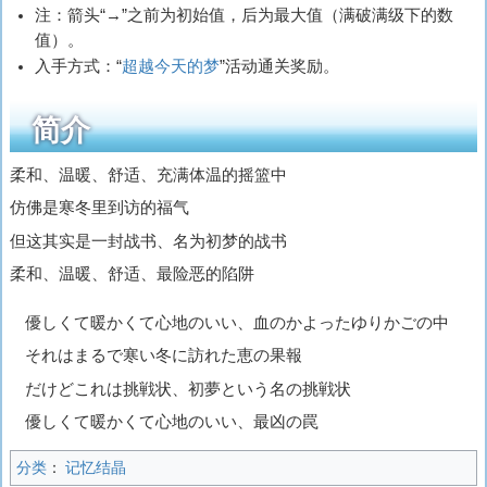
注：箭头“→”之前为初始值，后为最大值（满破满级下的数
值）。
入手方式：“
超越今天的梦
”活动通关奖励。
简介
柔和、温暖、舒适、充满体温的摇篮中
仿佛是寒冬里到访的福气
但这其实是一封战书、名为初梦的战书
柔和、温暖、舒适、最险恶的陷阱
優しくて暖かくて心地のいい、血のかよったゆりかごの中
それはまるで寒い冬に訪れた恵の果報
だけどこれは挑戦状、初夢という名の挑戦状
優しくて暖かくて心地のいい、最凶の罠
分类
：
记忆结晶