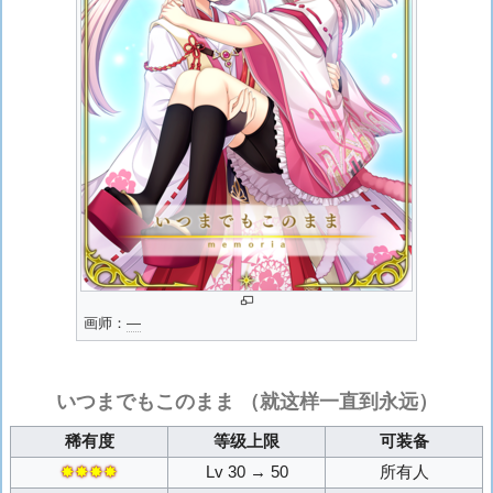
画师：
―
いつまでもこのまま
（就这样一直到永远）
稀有度
等级上限
可装备
✸✸✸✸
Lv 30 → 50
所有人