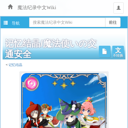
魔法纪录中文Wiki
用
户
导航
记忆结晶/魔法使いの交
文
不转换
通安全
<
记忆结晶
跳
转
至：
导
航
、
搜
索