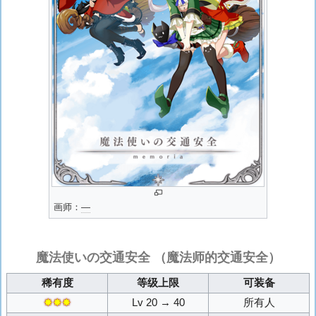
画师：
―
魔法使いの交通安全
（魔法师的交通安全）
稀有度
等级上限
可装备
✸✸✸
Lv 20 → 40
所有人