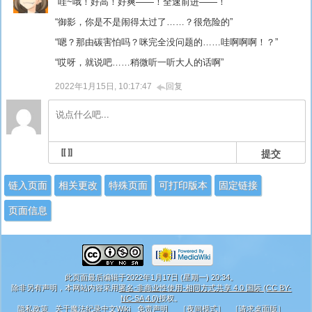
“哇~哦！好高！好爽——！全速前进——！”
“御影，你是不是闹得太过了……？很危险的”
“嗯？那由碳害怕吗？咪完全没问题的……哇啊啊啊！？”
“哎呀，就说吧……稍微听一听大人的话啊”
2022年1月15日, 10:17:47
回复
提交
链入页面
相关更改
特殊页面
可打印版本
固定链接
页面信息
此页面最后编辑于2022年1月17日 (星期一) 20:34。
除非另有声明，本网站内容采用
署名-非商业性使用-相同方式共享 4.0 国际 (CC BY-
NC-SA 4.0)
授权。
隐私政策
关于魔法纪录中文Wiki
免责声明
［夜间模式］
［请求桌面版］