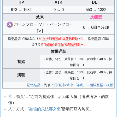
HP
ATK
DEF
673 → 1682
0 → 0
553 → 1382
效果
技能型
バーンフロー[Ⅴ] → バーンフロー
6 → 6回合冷却
[Ⅴ]
概率烧伤
[Ⅴ](敌全/1T)
&
“后悔的装饰品”追加获得数
＋1
→
概率烧伤
[Ⅴ](敌
全/1T)
&
“后悔的装饰品”追加获得数
＋5
效果详细
（全体）烧伤，效果值：10%，发动率：40%，持
初始
续回合：1
（全体）烧伤，效果值：10%，发动率：40%，持
满破
续回合：1
记忆结晶
（列表：
日
/
繁中
/
简中
-
详表
） -
编辑数据
-
模板
注：箭头“→”之前为初始值，后为最大值（满破满级下的数
值）。
入手方式：“
融雪的贝法娜女巫
”活动商店内购买。