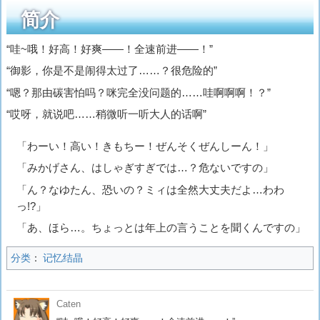
简介
“哇~哦！好高！好爽——！全速前进——！”
“御影，你是不是闹得太过了……？很危险的”
“嗯？那由碳害怕吗？咪完全没问题的……哇啊啊啊！？”
“哎呀，就说吧……稍微听一听大人的话啊”
「わーい！高い！きもちー！ぜんそくぜんしーん！」
「みかげさん、はしゃぎすぎでは…？危ないですの」
「ん？なゆたん、恐いの？ミィは全然大丈夫だよ…わわ
っ!?」
「あ、ほら…。ちょっとは年上の言うことを聞くんですの」
分类
：
记忆结晶
Caten