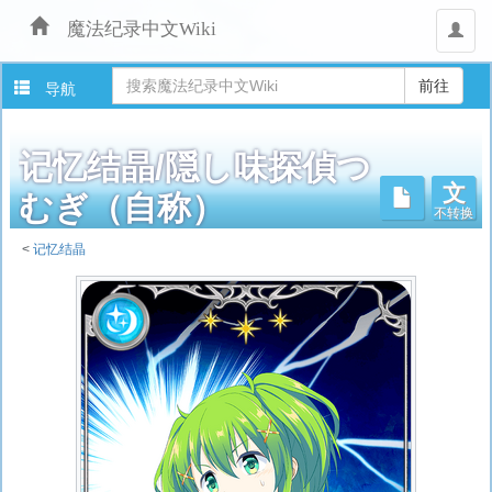
魔法纪录中文Wiki
用
户
导航
记忆结晶/隠し味探偵つ
文
不转换
むぎ（自称）
<
记忆结晶
跳
转
至：
导
航
、
搜
索