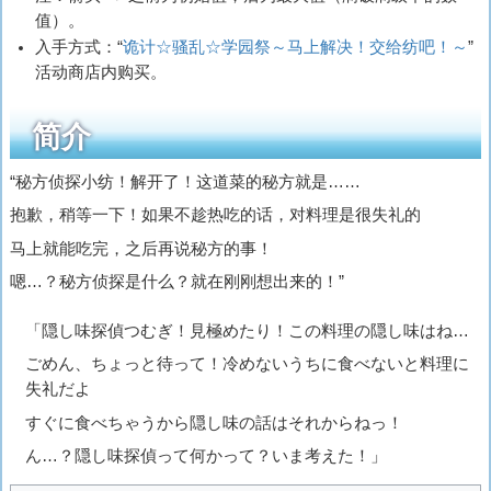
值）。
入手方式：“
诡计☆骚乱☆学园祭～马上解决！交给纺吧！～
”
活动商店内购买。
简介
“秘方侦探小纺！解开了！这道菜的秘方就是……
抱歉，稍等一下！如果不趁热吃的话，对料理是很失礼的
马上就能吃完，之后再说秘方的事！
嗯…？秘方侦探是什么？就在刚刚想出来的！”
「隠し味探偵つむぎ！見極めたり！この料理の隠し味はね…
ごめん、ちょっと待って！冷めないうちに食べないと料理に
失礼だよ
すぐに食べちゃうから隠し味の話はそれからねっ！
ん…？隠し味探偵って何かって？いま考えた！」