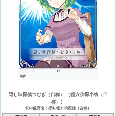
画师：
―
隠し味探偵つむぎ（自称）
（秘方侦探小纺（自
称））
繁中服譯名：提味秘方偵探紬（自稱）