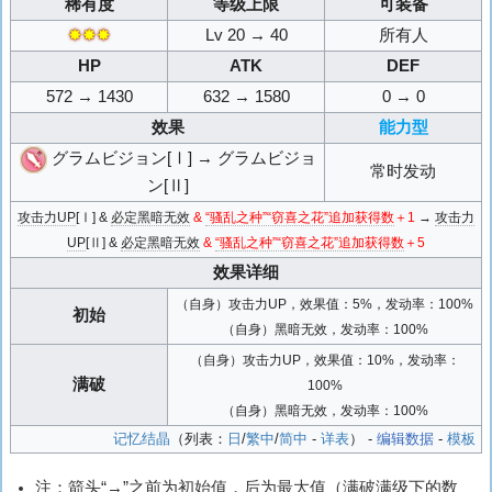
稀有度
等级上限
可装备
✸✸✸
Lv 20 → 40
所有人
HP
ATK
DEF
572 → 1430
632 → 1580
0 → 0
效果
能力型
グラムビジョン[Ⅰ] → グラムビジョ
常时发动
ン[Ⅱ]
攻击力UP
[Ⅰ] &
必定黑暗无效
&
“骚乱之种”“窃喜之花”追加获得数
＋1
→
攻击力
UP
[Ⅱ] &
必定黑暗无效
&
“骚乱之种”“窃喜之花”追加获得数
＋5
效果详细
（自身）攻击力UP，效果值：5%，发动率：100%
初始
（自身）黑暗无效，发动率：100%
（自身）攻击力UP，效果值：10%，发动率：
满破
100%
（自身）黑暗无效，发动率：100%
记忆结晶
（列表：
日
/
繁中
/
简中
-
详表
） -
编辑数据
-
模板
注：箭头“→”之前为初始值，后为最大值（满破满级下的数