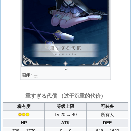
画师：
―
重すぎる代償
（过于沉重的代价）
稀有度
等级上限
可装备
✸✸✸
Lv 20 → 40
所有人
HP
ATK
DEF