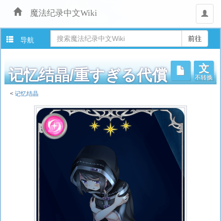
魔法纪录中文Wiki
用
户
导航
文
不转换
记忆结晶/重すぎる代償
<
记忆结晶
跳
转
至：
导
航
、
搜
索