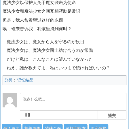
魔法少女以保护人免于魔女袭击为使命
魔法少女和魔法少女之间互相帮助是常识
但是，我未曾希望过这样的东西
唉，谁来告诉我，我该坚持到何时？
魔法少女は、魔女から人を守るのが役目
魔法少女は、魔法少女同士助け合うのが常識
だけど私は、こんなことは望んでいなかった
ねえ、誰か教えてよ。私はいつまで続ければいいの？
分类
：
记忆结晶
提交
链入页面
相关更改
特殊页面
可打印版本
固定链接