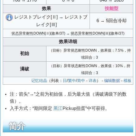
708 → 1770
0 → 0
648 → 1620
效果
技能型
レジストブレイク[Ⅱ] → レジストブ
6 → 5回合冷却
レイク[Ⅲ]
状态异常耐性DOWN
[Ⅱ](敌单/3T) →
状态异常耐性DOWN
[Ⅲ](敌单/3T)
效果详细
（目标）异常状态耐性DOWN，效果值：7.5%，持
初始
续回合：3
（目标）异常状态耐性DOWN，效果值：10%，持
满破
续回合：3
记忆结晶
（列表：
日
/
繁中
/
简中
-
详表
） -
编辑数据
-
模板
注：箭头“→”之前为初始值，后为最大值（满破满级下的数
值）。
入手方式：“期间限定
黑江‎‎
Pickup扭蛋”中可获得。
简介