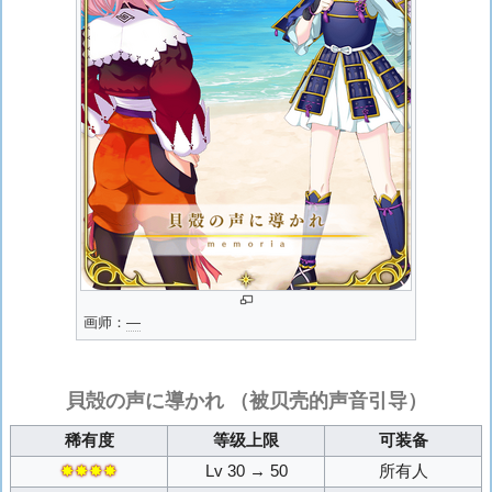
画师：
―
貝殻の声に導かれ
（被贝壳的声音引导）
稀有度
等级上限
可装备
✸✸✸✸
Lv 30 → 50
所有人