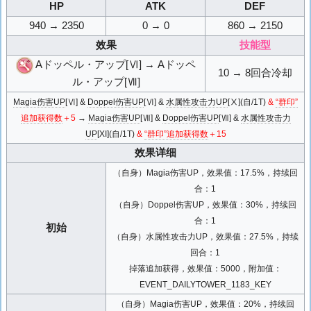
HP
ATK
DEF
940 → 2350
0 → 0
860 → 2150
效果
技能型
Aドッペル・アップ[Ⅵ] → Aドッペ
10 → 8回合冷却
ル・アップ[Ⅶ]
Magia伤害UP
[Ⅵ] &
Doppel伤害UP
[Ⅵ] &
水属性攻击力UP
[Ⅹ](自/1T)
&
“群印”
追加获得数
＋5
→
Magia伤害UP
[Ⅶ] &
Doppel伤害UP
[Ⅶ] &
水属性攻击力
UP
[XI](自/1T)
&
“群印”追加获得数
＋15
效果详细
（自身）Magia伤害UP，效果值：17.5%，持续回
合：1
（自身）Doppel伤害UP，效果值：30%，持续回
合：1
初始
（自身）水属性攻击力UP，效果值：27.5%，持续
回合：1
掉落追加获得，效果值：5000，附加值：
EVENT_DAILYTOWER_1183_KEY
（自身）Magia伤害UP，效果值：20%，持续回