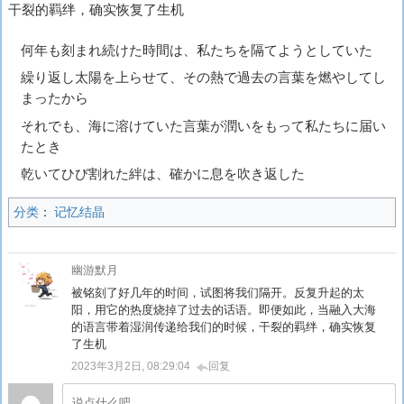
干裂的羁绊，确实恢复了生机
何年も刻まれ続けた時間は、私たちを隔てようとしていた
繰り返し太陽を上らせて、その熱で過去の言葉を燃やしてし
まったから
それでも、海に溶けていた言葉が潤いをもって私たちに届い
たとき
乾いてひび割れた絆は、確かに息を吹き返した
分类
：
记忆结晶
幽游默月
被铭刻了好几年的时间，试图将我们隔开。反复升起的太
阳，用它的热度烧掉了过去的话语。即便如此，当融入大海
的语言带着湿润传递给我们的时候，干裂的羁绊，确实恢复
了生机
2023年3月2日, 08:29:04
回复