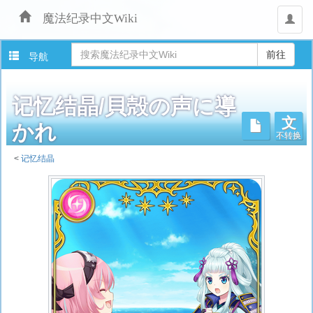
魔法纪录中文Wiki
用
户
导航
记忆结晶/貝殻の声に導
文
不转换
かれ
<
记忆结晶
跳
转
至：
导
航
、
搜
索