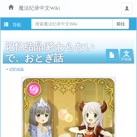
魔法纪录中文Wiki
用
户
导航
记忆结晶/終わらない
文
不转换
で、おとぎ話
<
记忆结晶
跳
转
至：
导
航
、
搜
索