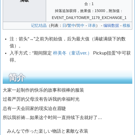
满破
合：1
掉落追加获得，效果值：15000，附加值：
EVENT_DAILYTOWER_1179_EXCHANGE_1
记忆结晶
（列表：
日
/
繁中
/
简中
-
详表
） -
编辑数据
-
模板
注：箭头“→”之前为初始值，后为最大值（满破满级下的数
值）。
入手方式：“期间限定
梓美冬（童话ver.）
Pickup扭蛋”中可获
得。
简介
大家一起制作的快乐的故事和很棒的服装
过着严厉的父母没有告诉我的幸福时光
总有一天会回家的现实迫在眉睫
所以我祈祷…如果这个时间一直持续下去就好了…
みんなで作った楽しい物語と素敵な衣装