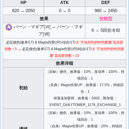
HP
ATK
DEF
820 → 2050
0 → 0
980 → 2450
效果
技能型
バーン・マギア[Ⅵ] → バーン・マギ
6 → 5回合冷却
ア[Ⅶ]
必定烧伤
(敌单/1T) &
Magia伤害UP
[Ⅵ](自/1T)
&
“不知何时的时间胶囊”追加获
得数
＋5
→
必定烧伤
(敌单/1T) &
Magia伤害UP
[Ⅶ](自/1T)
&
“不知何时的时间胶
囊”追加获得数
＋15
效果详细
（目标）烧伤，效果值：10%，发动率：100%，持
续回合：1
（自身）Magia伤害UP，效果值：17.5%，持续回
初始
合：1
掉落追加获得，效果值：5000，附加值：
EVENT_DAILYTOWER_1179_EXCHANGE_1
（目标）烧伤，效果值：10%，发动率：100%，持
续回合：1
（自身）Magia伤害UP，效果值：20%，持续回