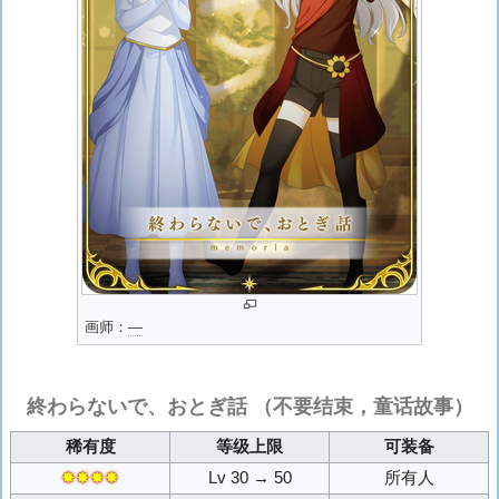
画师：
―
終わらないで、おとぎ話
（不要结束，童话故事）
稀有度
等级上限
可装备
✸✸✸✸
Lv 30 → 50
所有人