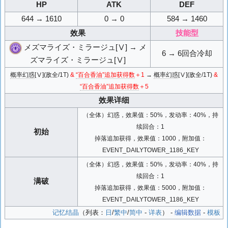
HP
ATK
DEF
644 → 1610
0 → 0
584 → 1460
效果
技能型
メズマライズ・ミラージュ[Ⅴ] → メ
6 → 6回合冷却
ズマライズ・ミラージュ[Ⅴ]
概率幻惑
[Ⅴ](敌全/1T)
&
“百合香油”追加获得数
＋1
→
概率幻惑
[Ⅴ](敌全/1T)
&
“百合香油”追加获得数
＋5
效果详细
（全体）幻惑，效果值：50%，发动率：40%，持
续回合：1
初始
掉落追加获得，效果值：1000，附加值：
EVENT_DAILYTOWER_1186_KEY
（全体）幻惑，效果值：50%，发动率：40%，持
续回合：1
满破
掉落追加获得，效果值：5000，附加值：
EVENT_DAILYTOWER_1186_KEY
记忆结晶
（列表：
日
/
繁中
/
简中
-
详表
） -
编辑数据
-
模板