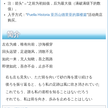
注：箭头“→”之前为初始值，后为最大值（满破满级下的数
值）。
入手方式：“
Puella Historia 亚历山德里亚的蜃楼篇‎
”活动商店
购买。
简介
左右为难，唯有向前，沙海横穿
回头远望，足迹随风，消散不见
如此一来，无人知晓，吾之既路
即便如此，吾亦不会，止步不前
右も左も見失い、ただ前を向いて砂の海を渡り続ける
後ろを振り返ると、もう私の足跡は風に吹き消されていた
これでもう、誰も私の道程を知ることはないだろう
それでも、私は前を向き、歩みを止めることはしない