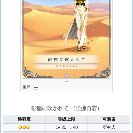
画师：
―
砂塵に吹かれて
（尘拂自若）
稀有度
等级上限
可装备
✸✸✸
Lv 20 → 40
所有人