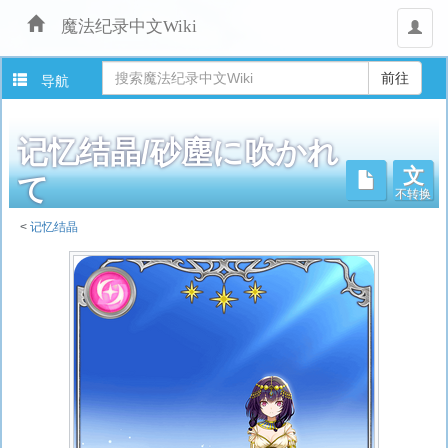
魔法纪录中文Wiki
用
户
导航
记忆结晶/砂塵に吹かれ
文
不转换
て
<
记忆结晶
跳
转
至：
导
航
、
搜
索