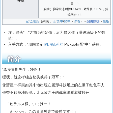
满破
合：3
（自身）异常状态耐性DOWN，效果值：10%，持
续回合：3
记忆结晶
（列表：
日
/
繁中
/
简中
-
详表
） -
编辑数据
-
模板
注：箭头“→”之前为初始值，后为最大值（满破满级下的数
值）。
入手方式：“期间限定
阿玛琉莉丝
Pickup扭蛋”中可获得。
简介
“希拉鲁斯先生，冲啊！
嘿嘿，就这样独占鳌头获得了冠军！”
像彗星一样突如其来地出现在圆形斗技场上的左撇子红色车夫
他奋不顾身地疾驰，让无敌之王的战车眼看着被拉开
「ヒラルス様、いっけー！
えへへっ、このまま独走で優勝です！」