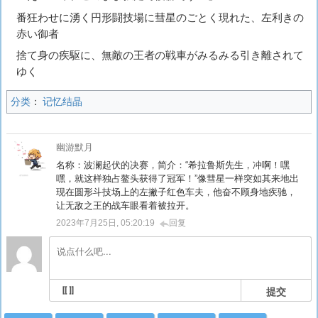
番狂わせに湧く円形闘技場に彗星のごとく現れた、左利きの
赤い御者
捨て身の疾駆に、無敵の王者の戦車がみるみる引き離されて
ゆく
分类
：
记忆结晶
幽游默月
名称：波澜起伏的决赛，简介：“希拉鲁斯先生，冲啊！嘿
嘿，就这样独占鳌头获得了冠军！”像彗星一样突如其来地出
现在圆形斗技场上的左撇子红色车夫，他奋不顾身地疾驰，
让无敌之王的战车眼看着被拉开。
2023年7月25日, 05:20:19
回复
提交