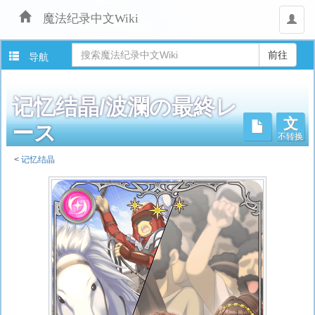
魔法纪录中文Wiki
用
户
导航
记忆结晶/波瀾の最終レ
文
不转换
ース
<
记忆结晶
跳
转
至：
导
航
、
搜
索