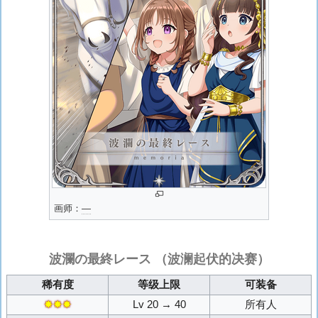
画师：
―
波瀾の最終レース
（波澜起伏的决赛）
稀有度
等级上限
可装备
✸✸✸
Lv 20 → 40
所有人