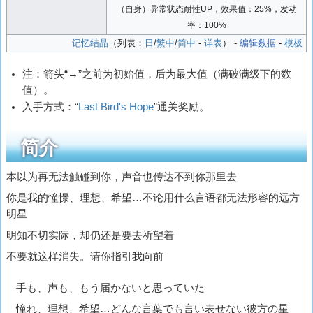
（自身）异常状态耐性UP，效果值：25%，发动
率：100%
记忆结晶
（列表：
日
/
繁中
/
简中
-
详表
） -
编辑数据
-
模板
注：箭头“→”之前为初始值，后为最大值（满破满级下的数
值）。
入手方式：“
Last Bird's Hope
”通关奖励。
简介
本以为再无法触碰到你，声音也传达不到你那里去
你是我的憧憬、理想、希望…不论用什么言语都无法形容的远方
明星
明知不切实际，却仍还是要去祈望着
不要就这样消失。请你指引我向前
手も、声も、もう届かないと思っていた
憧れ、理想、希望…どんな言葉でも言い表せない彼方の星