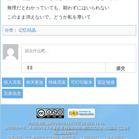
無理だとわかっていても、願わずにはいられない
このまま消えないで。どうか私を導いて
分类
：
记忆结晶
提交
链入页面
相关更改
特殊页面
可打印版本
固定链接
页面信息
此页面最后编辑于2024年11月17日 (星期日) 19:43。
除非另有声明，本网站内容采用
署名-非商业性使用-相同方式共享 4.0 国际 (CC BY-
NC-SA 4.0)
授权。
隐私政策
关于魔法纪录中文Wiki
免责声明
［夜间模式］
［请求桌面版］