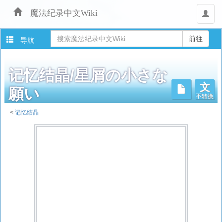
魔法纪录中文Wiki
用
户
导航
记忆结晶/星屑の小さな
文
不转换
願い
<
记忆结晶
跳
转
至：
导
航
、
搜
索