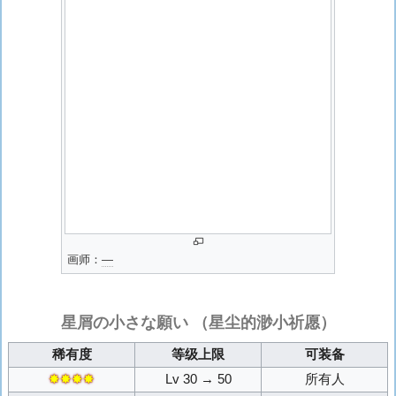
画师：
―
星屑の小さな願い
（星尘的渺小祈愿）
稀有度
等级上限
可装备
✸✸✸✸
Lv 30 → 50
所有人