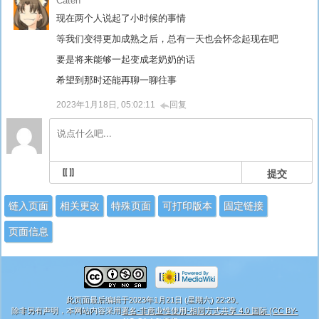
Caten
现在两个人说起了小时候的事情
等我们变得更加成熟之后，总有一天也会怀念起现在吧
要是将来能够一起变成老奶奶的话
希望到那时还能再聊一聊往事
2023年1月18日, 05:02:11
回复
提交
链入页面
相关更改
特殊页面
可打印版本
固定链接
页面信息
此页面最后编辑于2023年1月21日 (星期六) 22:29。
除非另有声明，本网站内容采用
署名-非商业性使用-相同方式共享 4.0 国际 (CC BY-