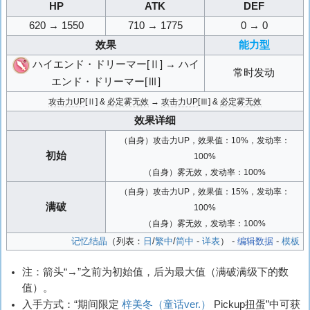
HP
ATK
DEF
620 → 1550
710 → 1775
0 → 0
效果
能力型
ハイエンド・ドリーマー[Ⅱ] → ハイ
常时发动
エンド・ドリーマー[Ⅲ]
攻击力UP
[Ⅱ] &
必定雾无效
→
攻击力UP
[Ⅲ] &
必定雾无效
效果详细
（自身）攻击力UP，效果值：10%，发动率：
初始
100%
（自身）雾无效，发动率：100%
（自身）攻击力UP，效果值：15%，发动率：
满破
100%
（自身）雾无效，发动率：100%
记忆结晶
（列表：
日
/
繁中
/
简中
-
详表
） -
编辑数据
-
模板
注：箭头“→”之前为初始值，后为最大值（满破满级下的数
值）。
入手方式：“期间限定
梓美冬（童话ver.）
Pickup扭蛋”中可获