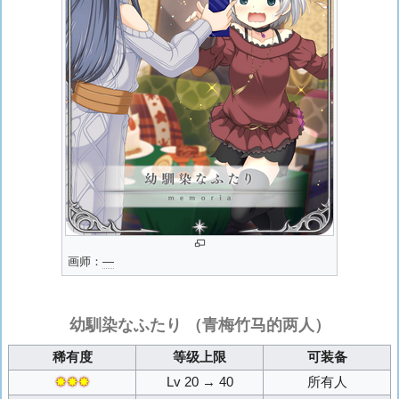
画师：
―
幼馴染なふたり
（青梅竹马的两人）
稀有度
等级上限
可装备
✸✸✸
Lv 20 → 40
所有人