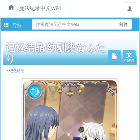
魔法纪录中文Wiki
用
户
导航
记忆结晶/幼馴染なふた
文
不转换
り
<
记忆结晶
跳
转
至：
导
航
、
搜
索