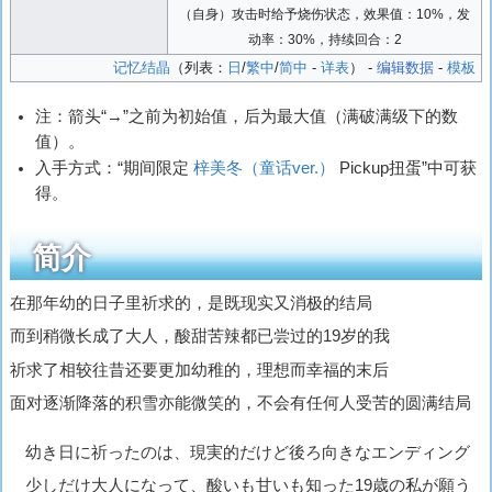
（自身）攻击时给予烧伤状态，效果值：10%，发
动率：30%，持续回合：2
记忆结晶
（列表：
日
/
繁中
/
简中
-
详表
） -
编辑数据
-
模板
注：箭头“→”之前为初始值，后为最大值（满破满级下的数
值）。
入手方式：“期间限定
梓美冬（童话ver.）
Pickup扭蛋”中可获
得。
简介
在那年幼的日子里祈求的，是既现实又消极的结局
而到稍微长成了大人，酸甜苦辣都已尝过的19岁的我
祈求了相较往昔还要更加幼稚的，理想而幸福的末后
面对逐渐降落的积雪亦能微笑的，不会有任何人受苦的圆满结局
幼き日に祈ったのは、現実的だけど後ろ向きなエンディング
少しだけ大人になって、酸いも甘いも知った19歳の私が願う