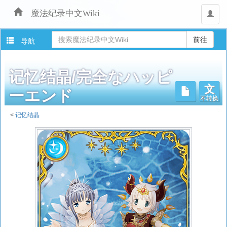
魔法纪录中文Wiki
用
户
导航
记忆结晶/完全なハッピ
文
不转换
ーエンド
<
记忆结晶
跳
转
至：
导
航
、
搜
索