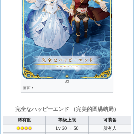
画师：
―
完全なハッピーエンド
（完美的圆满结局）
稀有度
等级上限
可装备
✸✸✸✸
Lv 30 → 50
所有人