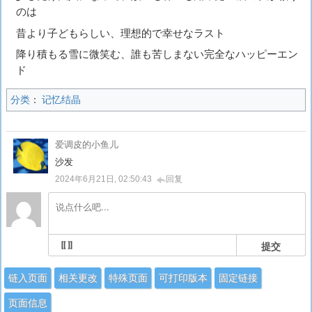
のは
昔より子どもらしい、理想的で幸せなラスト
降り積もる雪に微笑む、誰も苦しまない完全なハッピーエン
ド
分类
：
记忆结晶
爱调皮的小鱼儿
沙发
2024年6月21日, 02:50:43
回复
提交
链入页面
相关更改
特殊页面
可打印版本
固定链接
页面信息