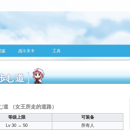
图鉴
战斗关卡
工具
王の歩む道
む道
（女王所走的道路）
等级上限
可装备
Lv 30 → 50
所有人