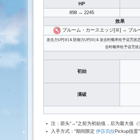
HP
搜
索
898 → 2245
效果
ブルーム・カースエッジ[Ⅲ] → ブル
攻击力UP
[Ⅲ] &
防御力UP
[Ⅲ] &
攻击时概率给予诅咒状态(
击时概率给予诅咒状态(
初始
满破
注：箭头“→”之前为初始值，后为最大值
入手方式：“期间限定
伊莎贝拉
Pickup扭