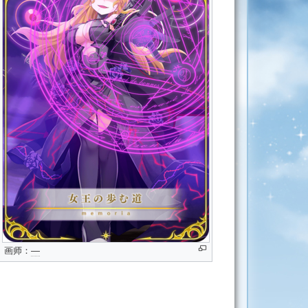
画师：
―