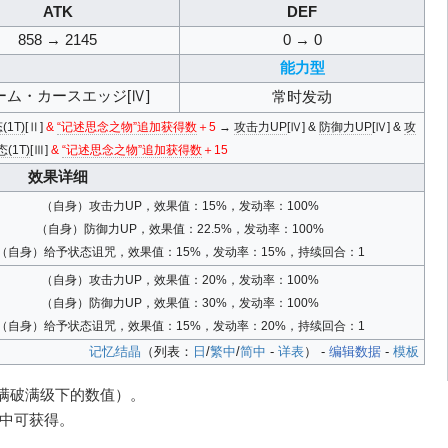
ATK
DEF
858 → 2145
0 → 0
能力型
ーム・カースエッジ[Ⅳ]
常时发动
1T)
[Ⅱ]
&
“记述思念之物”追加获得数
＋5
→
攻击力UP
[Ⅳ] &
防御力UP
[Ⅳ] &
攻
1T)
[Ⅲ]
&
“记述思念之物”追加获得数
＋15
效果详细
（自身）攻击力UP，效果值：15%，发动率：100%
（自身）防御力UP，效果值：22.5%，发动率：100%
（自身）给予状态诅咒，效果值：15%，发动率：15%，持续回合：1
（自身）攻击力UP，效果值：20%，发动率：100%
（自身）防御力UP，效果值：30%，发动率：100%
（自身）给予状态诅咒，效果值：15%，发动率：20%，持续回合：1
记忆结晶
（列表：
日
/
繁中
/
简中
-
详表
） -
编辑数据
-
模板
（满破满级下的数值）。
蛋”中可获得。