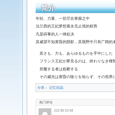
简介
年轻、力量、一切尽在掌握之中
法兰西的王妃梦想着永无止境的权势
凡是碍事的人一律处决
其威望不知黄昏的阴影，其视野中只有广阔的
若さも、力も、あらゆるものを手中にした
フランス王妃が夢見るのは、終わりなき権
邪魔する者は処断する
その威光は黄昏の陰りを知らず、その視界
分类
：
记忆结晶
热门评论
223.90.53.94