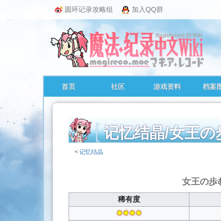
圆环记录攻略组
加入QQ群
首页
社区
游戏资料
档案
记忆结晶/女
<
记忆结晶
跳
转
女王の歩
至：
导
稀有度
航
✸✸✸✸
、