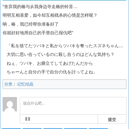
“舍弃我的椿与从我身边夺走椿的铃音…
明明互相喜爱，如今却互相残杀的心情是怎样呢？
呐，椿，我已经帮你准备好了
你就好好地用自己的手替自己报仇吧”
「私を捨てたツバキと私からツバキを奪ったスズネちゃん…
大切に思い合っているのに殺し合うのはどんな気持ち？
ねぇ、ツバキ、お膳立てしてあげたんだから
ちゃーんと自分の手で自分の仇を討ってよね」
分类
：
记忆结晶
提交