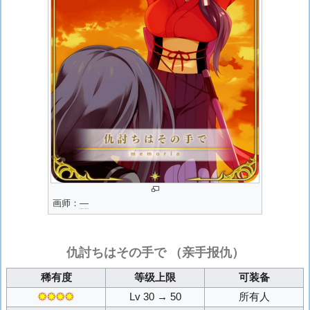
画师：
―
仇討ちはその手で
（亲手报仇）
稀有度
等级上限
可装备
✸✸✸✸
Lv 30 → 50
所有人