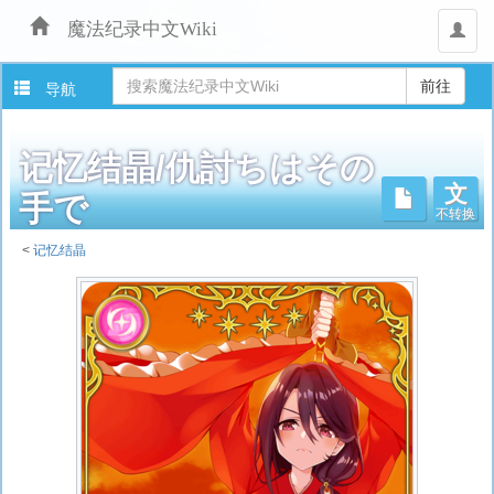
魔法纪录中文Wiki
用
户
导航
记忆结晶/仇討ちはその
文
不转换
手で
<
记忆结晶
跳
转
至：
导
航
、
搜
索