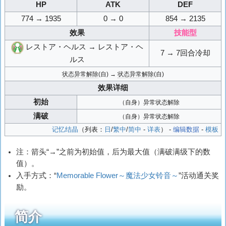
HP
ATK
DEF
774 → 1935
0 → 0
854 → 2135
效果
技能型
レストア・ヘルス → レストア・ヘ
7 → 7回合冷却
ルス
状态异常解除
(自) →
状态异常解除
(自)
效果详细
初始
（自身）异常状态解除
满破
（自身）异常状态解除
记忆结晶
（列表：
日
/
繁中
/
简中
-
详表
） -
编辑数据
-
模板
注：箭头“→”之前为初始值，后为最大值（满破满级下的数
值）。
入手方式：“
Memorable Flower～魔法少女铃音～
”活动通关奖
励。
简介