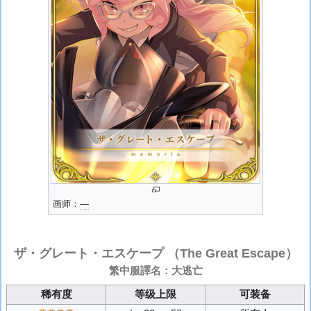
画师：
―
ザ・グレート・エスケープ
（The Great Escape）
繁中服譯名：大逃亡
稀有度
等级上限
可装备