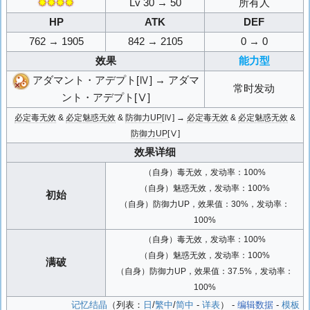
✸✸✸✸
Lv 30 → 50
所有人
HP
ATK
DEF
762 → 1905
842 → 2105
0 → 0
效果
能力型
アダマント・アデプト[Ⅳ] → アダマ
常时发动
ント・アデプト[Ⅴ]
必定毒无效
&
必定魅惑无效
&
防御力UP
[Ⅳ] →
必定毒无效
&
必定魅惑无效
&
防御力UP
[Ⅴ]
效果详细
（自身）毒无效，发动率：100%
（自身）魅惑无效，发动率：100%
初始
（自身）防御力UP，效果值：30%，发动率：
100%
（自身）毒无效，发动率：100%
（自身）魅惑无效，发动率：100%
满破
（自身）防御力UP，效果值：37.5%，发动率：
100%
记忆结晶
（列表：
日
/
繁中
/
简中
-
详表
） -
编辑数据
-
模板