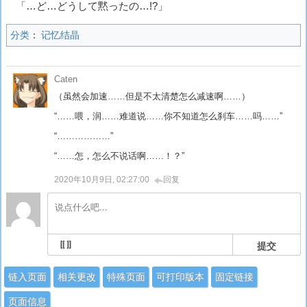
「…ど…どうして黙ったの…!?」
分类
：
记忆结晶
Caten
（虽然会加速……但是不太清楚怎么减速啊……）
“……喂，润……难道说……你不知道怎么刹车……吗……”
“………………”
“……怎，怎么不说话啊……！？”
2020年10月9日, 02:27:00
回复
提交
链入页面
相关更改
特殊页面
可打印版本
固定链接
页面信息