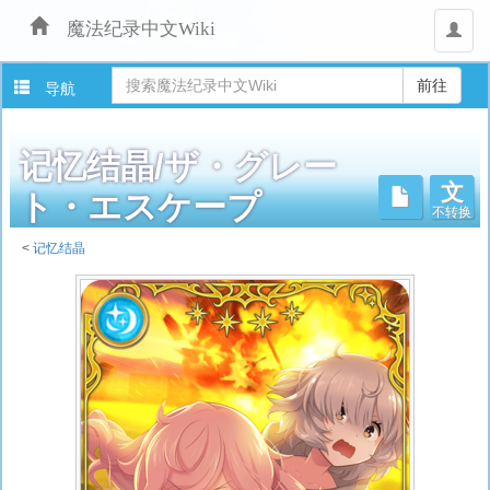
魔法纪录中文Wiki
用
户
导航
记忆结晶/ザ・グレー
文
不转换
ト・エスケープ
<
记忆结晶
跳
转
至：
导
航
、
搜
索