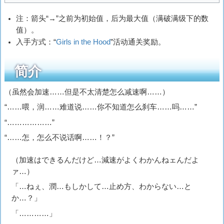
注：箭头“→”之前为初始值，后为最大值（满破满级下的数
值）。
入手方式：“
Girls in the Hood
”活动通关奖励。
简介
（虽然会加速……但是不太清楚怎么减速啊……）
“……喂，润……难道说……你不知道怎么刹车……吗……”
“………………”
“……怎，怎么不说话啊……！？”
（加速はできるんだけど…減速がよくわかんねェんだよ
ァ…）
「…ねぇ、潤…もしかして…止め方、わからない…と
か…？」
「…………」