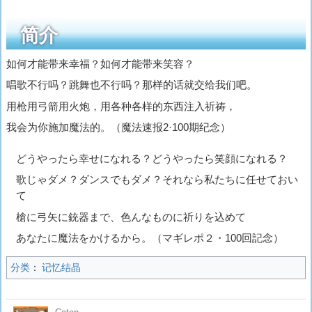
简介
如何才能带来幸福？如何才能带来笑容？
唱歌不行吗？跳舞也不行吗？那样的话就交给我们吧。
用枪用弓箭用火炮，用各种各样的东西注入祈祷，
我会为你施加魔法的。（魔法速报2·100期纪念）
どうやったら幸せになれる？どうやったら笑顔になれる？
歌じゃダメ？ダンスでもダメ？それなら私たちに任せておい
て
槍に弓矢に銃器まで、色んなものに祈りを込めて
あなたに魔法をかけるから。（マギレポ２・100回記念）
分类
：
记忆结晶