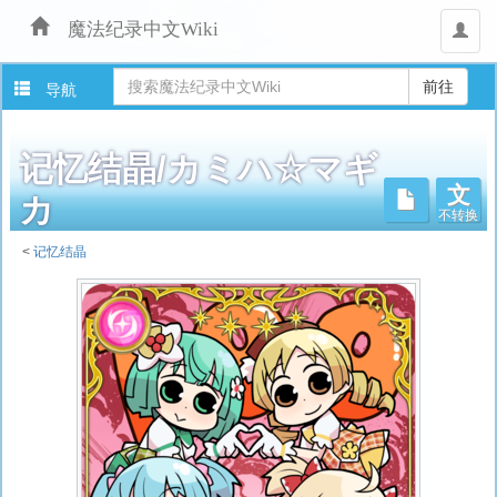
魔法纪录中文Wiki
用
户
导航
记忆结晶/カミハ☆マギ
文
不转换
カ
<
记忆结晶
跳
转
至：
导
航
、
搜
索