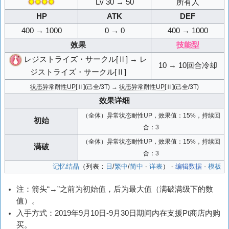
✸✸✸✸
Lv 30 → 50
所有人
HP
ATK
DEF
400 → 1000
0 → 0
400 → 1000
效果
技能型
レジストライズ・サークル[Ⅱ] → レ
10 → 10回合冷却
ジストライズ・サークル[Ⅱ]
状态异常耐性UP
[Ⅱ](己全/3T) →
状态异常耐性UP
[Ⅱ](己全/3T)
效果详细
（全体）异常状态耐性UP，效果值：15%，持续回
初始
合：3
（全体）异常状态耐性UP，效果值：15%，持续回
满破
合：3
记忆结晶
（列表：
日
/
繁中
/
简中
-
详表
） -
编辑数据
-
模板
注：箭头“→”之前为初始值，后为最大值（满破满级下的数
值）。
入手方式：2019年9月10日-9月30日期间内在支援Pt商店内购
买。