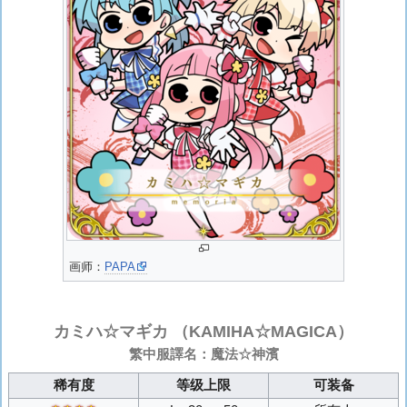
画师：
PAPA
カミハ☆マギカ
（KAMIHA☆MAGICA）
繁中服譯名：魔法☆神濱
稀有度
等级上限
可装备