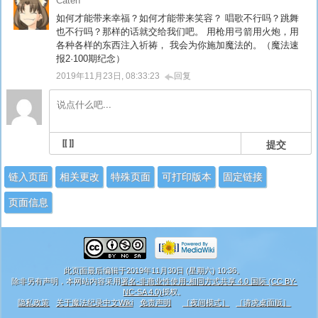
Caten
如何才能带来幸福？如何才能带来笑容？ 唱歌不行吗？跳舞
也不行吗？那样的话就交给我们吧。 用枪用弓箭用火炮，用
各种各样的东西注入祈祷， 我会为你施加魔法的。（魔法速
报2·100期纪念）
2019年11月23日, 08:33:23
回复
提交
链入页面
相关更改
特殊页面
可打印版本
固定链接
页面信息
此页面最后编辑于2019年11月30日 (星期六) 10:36。
除非另有声明，本网站内容采用
署名-非商业性使用-相同方式共享 4.0 国际 (CC BY-
NC-SA 4.0)
授权。
隐私政策
关于魔法纪录中文Wiki
免责声明
［夜间模式］
［请求桌面版］