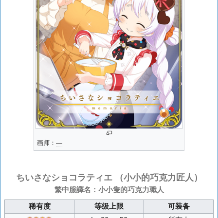
画师：
―
ちいさなショコラティエ
（小小的巧克力匠人）
繁中服譯名：小小隻的巧克力職人
稀有度
等级上限
可装备