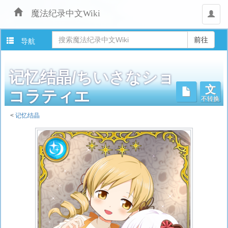
魔法纪录中文Wiki
用
户
导航
记忆结晶/ちいさなショ
文
不转换
コラティエ
<
记忆结晶
跳
转
至：
导
航
、
搜
索