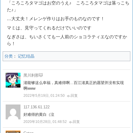
「ころころタマゴはお空のうえ♪ ころころタマゴは落っこち
た♪」
…大丈夫！メレンゲ作りはお手のものなのです！
マミは、見守ってくれるだけでいいのです
なぎさは、ちいさくても一人前のショコラティエなのですか
ら！
分类
：
记忆结晶
黑川刹那🐱
渚能够这么幸福，真难得啊…百江渚真正的愿望并没有实现
啊www
2022年5月19日, 01:24:50
回复
117.136.61.122
好难得的黄白（泣
2020年10月28日, 01:48:52
回复