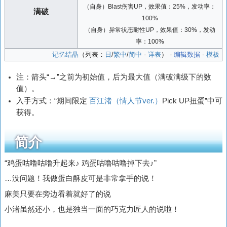
（自身）Blast伤害UP，效果值：25%，发动率：
满破
100%
（自身）异常状态耐性UP，效果值：30%，发动
率：100%
记忆结晶
（列表：
日
/
繁中
/
简中
-
详表
） -
编辑数据
-
模板
注：箭头“→”之前为初始值，后为最大值（满破满级下的数
值）。
入手方式：“期间限定
百江渚（情人节ver.）
Pick UP扭蛋”中可
获得。
简介
“鸡蛋咕噜咕噜升起来♪ 鸡蛋咕噜咕噜掉下去♪”
…没问题！我做蛋白酥皮可是非常拿手的说！
麻美只要在旁边看着就好了的说
小渚虽然还小，也是独当一面的巧克力匠人的说啦！