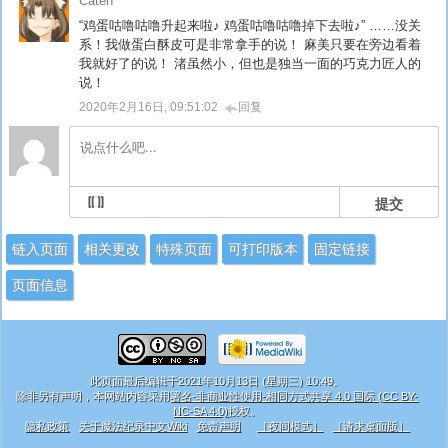
Caten
“鸡蛋咕噜咕噜升起来啦♪ 鸡蛋咕噜咕噜掉下去啦♪” ……没关
系！我做蛋白酥皮可是非常拿手的说！ 麻美只要在旁边看着
我就好了的说！ 渚虽然小，但也是独当一面的巧克力匠人的
说！
2020年2月16日, 09:51:02
回复
提交
链入页面
相关更改
特殊页面
可打印版本
固定链接
页面信息
此页面最后编辑于2021年10月13日 (星期三) 10:49。
除非另有声明，本网站内容采用
署名-非商业性使用-相同方式共享 4.0 国际 (CC BY-
NC-SA 4.0)
授权。
隐私政策
关于魔法纪录中文Wiki
免责声明
［夜间模式］
［请求桌面版］