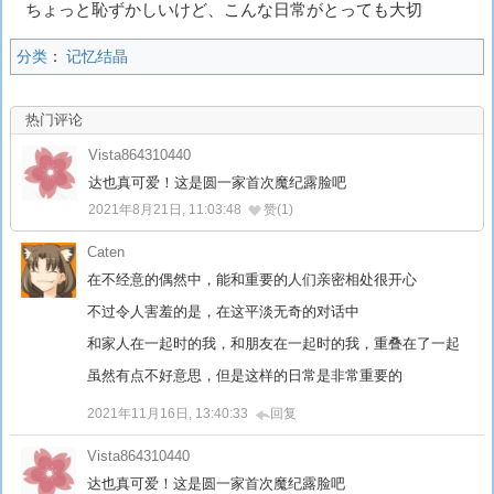
ちょっと恥ずかしいけど、こんな日常がとっても大切
分类
：
记忆结晶
热门评论
Vista864310440
达也真可爱！这是圆一家首次魔纪露脸吧
2021年8月21日, 11:03:48
赞(1)
Caten
在不经意的偶然中，能和重要的人们亲密相处很开心
不过令人害羞的是，在这平淡无奇的对话中
和家人在一起时的我，和朋友在一起时的我，重叠在了一起
虽然有点不好意思，但是这样的日常是非常重要的
2021年11月16日, 13:40:33
回复
Vista864310440
达也真可爱！这是圆一家首次魔纪露脸吧