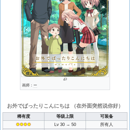
画师：
ー
お外でばったりこんにちは
（在外面突然说你好）
稀有度
等级上限
可装备
✸✸✸✸
Lv 30 → 50
所有人