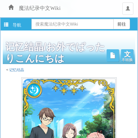
魔法纪录中文Wiki
用
户
导航
记忆结晶/お外でばった
文
不转换
りこんにちは
<
记忆结晶
跳
转
至：
导
航
、
搜
索