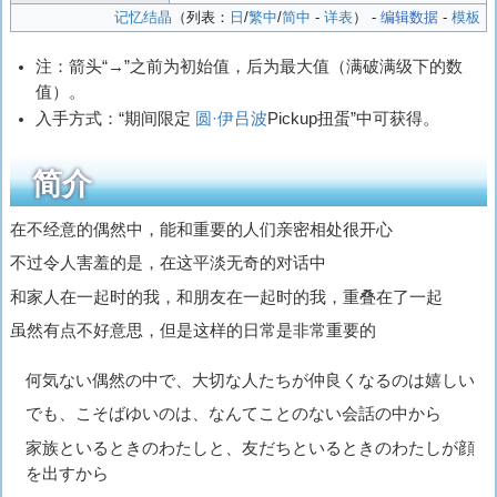
记忆结晶
（列表：
日
/
繁中
/
简中
-
详表
） -
编辑数据
-
模板
注：箭头“→”之前为初始值，后为最大值（满破满级下的数
值）。
入手方式：“期间限定
圆·伊吕波
Pickup扭蛋”中可获得。
简介
在不经意的偶然中，能和重要的人们亲密相处很开心
不过令人害羞的是，在这平淡无奇的对话中
和家人在一起时的我，和朋友在一起时的我，重叠在了一起
虽然有点不好意思，但是这样的日常是非常重要的
何気ない偶然の中で、大切な人たちが仲良くなるのは嬉しい
でも、こそばゆいのは、なんてことのない会話の中から
家族といるときのわたしと、友だちといるときのわたしが顔
を出すから