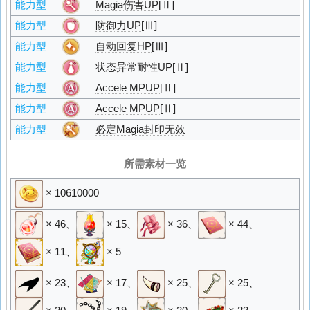
能力型
Magia伤害UP
[Ⅱ]
能力型
防御力UP
[Ⅲ]
能力型
自动回复HP
[Ⅲ]
能力型
状态异常耐性UP
[Ⅱ]
能力型
Accele MPUP
[Ⅱ]
能力型
Accele MPUP
[Ⅱ]
能力型
必定Magia封印无效
所需素材一览
× 10610000
× 46
、
× 15
、
× 36
、
× 44
、
× 11
、
× 5
× 23
、
× 17
、
× 25
、
× 25
、