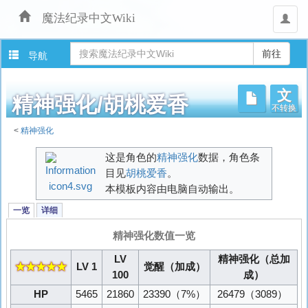
魔法纪录中文Wiki
用
户
导航
文
不转换
精神强化/胡桃爱香
<
精神强化
跳
这是角色的
精神强化
数据，角色条
转
目见
胡桃爱香
。
至：
本模板内容由电脑自动输出。
导
航
一览
详细
、
搜
精神强化数值一览
索
LV
精神强化（总加
★★★★★
LV 1
觉醒（加成）
100
成）
HP
5465
21860
23390
（7%）
26479
（3089）