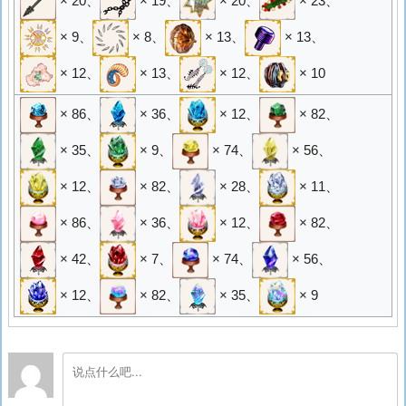
× 20
、
× 19
、
× 20
、
× 23
、
× 9
、
× 8
、
× 13
、
× 13
、
× 12
、
× 13
、
× 12
、
× 10
× 86
、
× 36
、
× 12
、
× 82
、
× 35
、
× 9
、
× 74
、
× 56
、
× 12
、
× 82
、
× 28
、
× 11
、
× 86
、
× 36
、
× 12
、
× 82
、
× 42
、
× 7
、
× 74
、
× 56
、
× 12
、
× 82
、
× 35
、
× 9