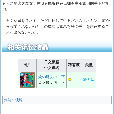
有人爱的犬之魔女，并没有能够创造出拥有主观意识的手下的能
力。
全く意思を持たずにただ回転しているだけのマネキン。 誰か
らも愛されなかった犬の魔女は意思を持つ手下を創造するこ
とが出来なかった。
相关记忆结晶
日文标题
图片
稀有度
类型
中文译名
犬の魔女の手下
✸
能力型
犬之魔女的手下
分类
：
使魔