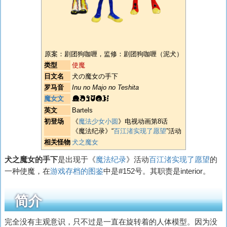
原案：剧团狗咖喱，监修：剧团狗咖喱（泥犬）
类型
使魔
日文名
犬の魔女の手下
罗马音
Inu no Majo no Teshita
BARTELS
魔女文
英文
Bartels
初登场
《
魔法少女小圆
》电视动画第8话
《魔法纪录》“
百江渚实现了愿望
”活动
相关怪物
犬之魔女
犬之魔女的手下
是出现于《
魔法纪录
》活动
百江渚实现了愿望
的
一种使魔，在
游戏存档的图鉴
中是#152号。其职责是interior。
简介
完全没有主观意识，只不过是一直在旋转着的人体模型。因为没