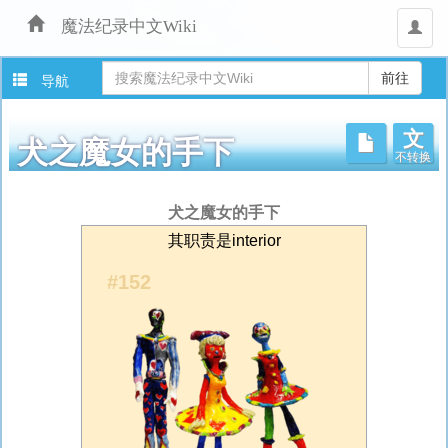
魔法纪录中文Wiki
用
户
导航
文
不转换
犬之魔女的手下
跳
犬之魔女的手下
转
其职责是interior
至：
导
#152
航
、
搜
索